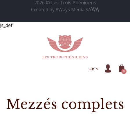
2026 © Les Trois Phéniciens
Created by
8Ways Media SA
js_def
FR
0
Mezzés complets