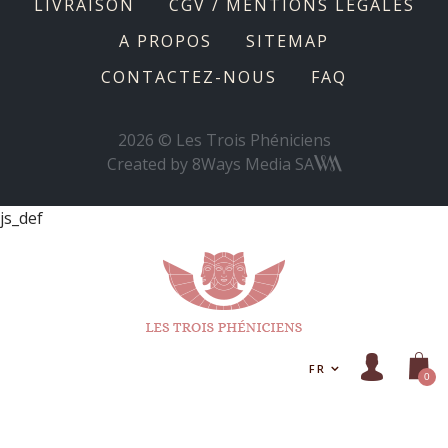
LIVRAISON
CGV / MENTIONS LÉGALES
A PROPOS
SITEMAP
CONTACTEZ-NOUS
FAQ
2026 © Les Trois Phéniciens
Created by
8Ways Media SA
js_def
FR
0