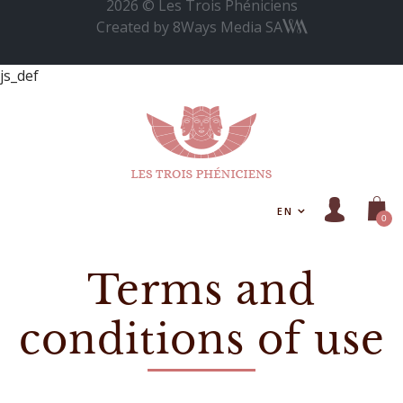
2026 © Les Trois Phéniciens
Created by
8Ways Media SA
js_def
EN
0
Terms and
conditions of use